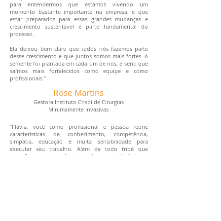
para entendermos que estamos vivendo um
momento bastante importante na empresa, e que
estar preparados para essas grandes mudanças e
crescimento sustentável é parte fundamental do
processo.
Ela deixou bem claro que todos nós fazemos parte
desse crescimento e que juntos somos mais fortes. A
semente foi plantada em cada um de nós, e senti que
saímos mais fortalecidos como equipe e como
profissionais.”
Rose Martins
Gestora Instituto Crispi de Cirurgias
Minimamente Invasivas
“Flávia, você como profissional e pessoa reúne
características de conhecimento, competência,
simpatia, educação e muita sensibilidade para
executar seu trabalho. Além de todo tripé que
compõe a competência, incluo assertividade e
responsabilidade.
Seu trabalho foi agregador e de muita valia, para
compor nosso Programa Leadership Academy
Instituto Crispi.
Beijos e sucesso sempre! Desejo uma trajetória de
muitas realizações."