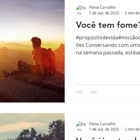
Flávia Carvalho
7 de out. de 2020
2 min de 
Você tem fome
#propósitodevida#missão
ões Conversando com uma
na semana passada, estáv
Flávia Carvalho
1 de out. de 2020
2 min de 