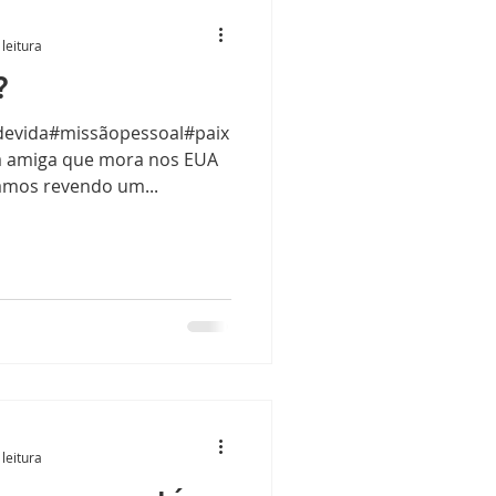
leitura
?
devida#missãopessoal#paix
 amiga que mora nos EUA
amos revendo um...
leitura