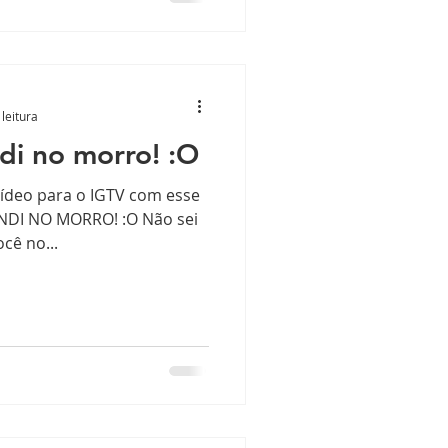
leitura
di no morro! :O
vídeo para o IGTV com esse
NDI NO MORRO! :O Não sei
cê no...