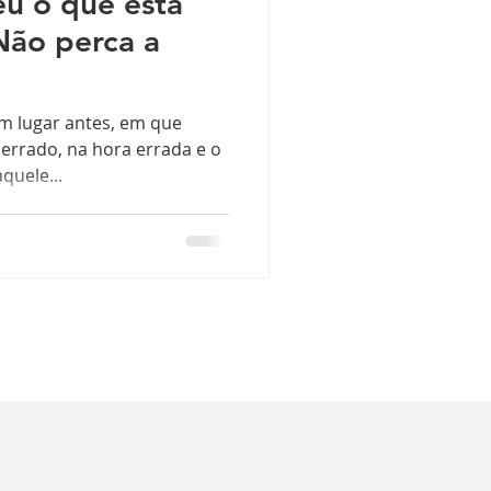
eu o que está
Não perca a
um lugar antes, em que
errado, na hora errada e o
quele...